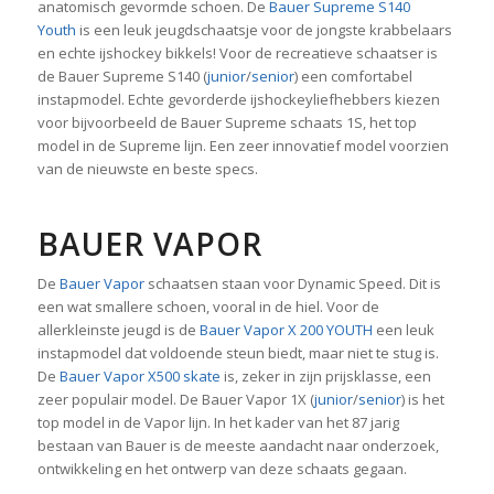
anatomisch gevormde schoen. De
Bauer Supreme S140
Youth
is een leuk jeugdschaatsje voor de jongste krabbelaars
en echte ijshockey bikkels! Voor de recreatieve schaatser is
de Bauer Supreme S140 (
junior
/
senior
) een comfortabel
instapmodel. Echte gevorderde ijshockeyliefhebbers kiezen
voor bijvoorbeeld de Bauer Supreme schaats 1S, het top
model in de Supreme lijn. Een zeer innovatief model voorzien
van de nieuwste en beste specs.
BAUER VAPOR
De
Bauer Vapor
schaatsen staan voor Dynamic Speed. Dit is
een wat smallere schoen, vooral in de hiel. Voor de
allerkleinste jeugd is de
Bauer Vapor X 200 YOUTH
een leuk
instapmodel dat voldoende steun biedt, maar niet te stug is.
De
Bauer Vapor X500 skate
is, zeker in zijn prijsklasse, een
zeer populair model. De Bauer Vapor 1X (
junior
/
senior
) is het
top model in de Vapor lijn. In het kader van het 87 jarig
bestaan van Bauer is de meeste aandacht naar onderzoek,
ontwikkeling en het ontwerp van deze schaats gegaan.