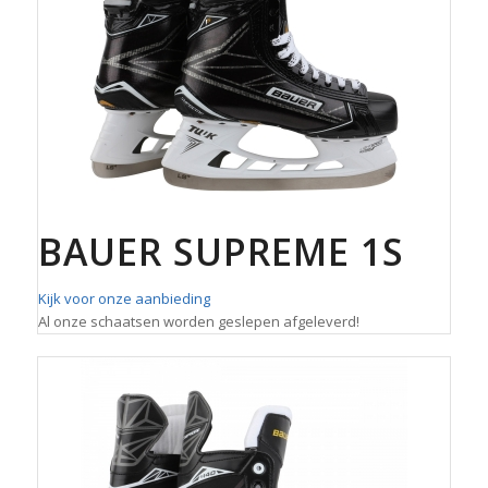
BAUER SUPREME 1S
Kijk voor onze aanbieding
Al onze schaatsen worden geslepen afgeleverd!